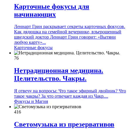
Карточные фокусы для
начинающих
Леннарт Грин раскрывает секреты карточных фокусов.
Как дядюшка на семейной вечеринке, взъерошенный
шведский доктор Леннарт Грин говорит: «Вытяни
любую карту»...
Карточные фокусы
76
Нетрадиционная медицина.
Целительство. Чакры.
Я отвечу на вопросы: Что такое эфирный двойник? Что
такое чакры? За что отвечает каждая из Чакр....
Фокусы и Магия
416
Светомузыка из презервативов