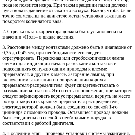
пока не появится искра. При таком вращении палец должен
чувствовать давление от сжатого воздуха. Важно, чтобы были
точно совмещены на двигателе метки установки зажигания
поворотом коленчатого вала.
2. Стрелка октан-корректора должна быть установлена на
значении «Ноль» в шкале деления.
3. Расстояние между контактами должено быть в диапазоне от
0,35 до 0,45 мм, при необходимости его следует
отрегулировать. Переносная или стробоскопическая лампа
служит для индикации начала размыкания контактов и
подсоединять ее нужно одним приводом к клемме
прерывателя, а другим к массе. Загорание лампы, при
включенном зажигании и поворачивании корпуса
прерывателя-распределителя, будет свидетельствовать о
размыкании контактов. Это и есть то положение, при котором
следует зафиксировать корпус прерывателя, вернуть на место
ротор и закрутить крышку прерывателя-распределителя,
электрод которой должен быть соединен со свечой 1-го
цилиндра с помощью провода. Оставшиеся провода должны
быть соединены со свечой в необходимом порядке в
соответствии с работой двигателя.
4. Последний этап – проверка установки системы зажигания,