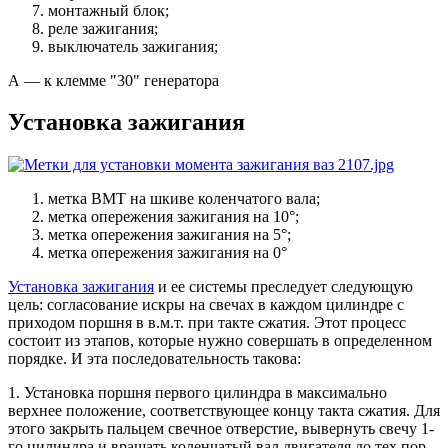
монтажный блок;
реле зажигания;
выключатель зажигания;
А — к клемме "30" генератора
Установка зажигания
метка ВМТ на шкиве коленчатого вала;
метка опережения зажигания на 10°;
метка опережения зажигания на 5°;
метка опережения зажигания на 0°
Установка зажигания
и ее системы преследует следующую
цель: согласование искры на свечах в каждом цилиндре с
приходом поршня в в.м.т. при такте сжатия. Этот процесс
состоит из этапов, которые нужно совершать в определенном
порядке. И эта последовательность такова:
1. Установка поршня первого цилиндра в максимально
верхнее положение, соответствующее концу такта сжатия. Для
этого закрыть пальцем свечное отверстие, вывернуть свечу 1-
го цилиндра и вращать коленчатый вал двигателя до тех пор,