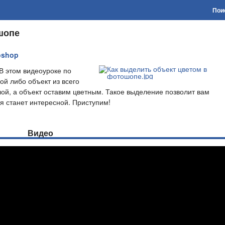
Пои
шопе
oshop
 этом видеоуроке по
й либо объект из всего
й, а объект оставим цветным. Такое выделение позволит вам
я станет интересной. Приступим!
Видео