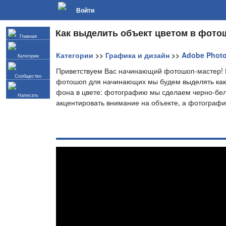
Войти
Как выделить объект цветом в фото
Главная
Категории
>>
Графика и дизайн
>>
Adobe Phot
Категории
Приветствуем Вас начинающий фотошоп-мастер! В
Сообщество
фотошоп для начинающих мы будем выделять како
фона в цвете: фотографию мы сделаем черно-бело
Написать
акцентировать внимание на объекте, а фотографи