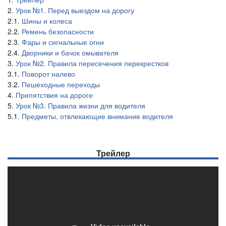
2.
Урок №1. Перед выездом на дорогу
2.1.
Шины и колеса
2.2.
Ремень безопасности
2.3.
Фары и сигнальные огни
2.4.
Дворники и бачок омывателя
3.
Урок №2. Правила пересечения перекрестков
3.1.
Поворот налево
3.2.
Пешеходные переходы
4.
Препятствия на дороге
5.
Урок №3. Правила жизни для водителя
5.1.
Предметы, отвлекающие внимание водителя
Трейлер