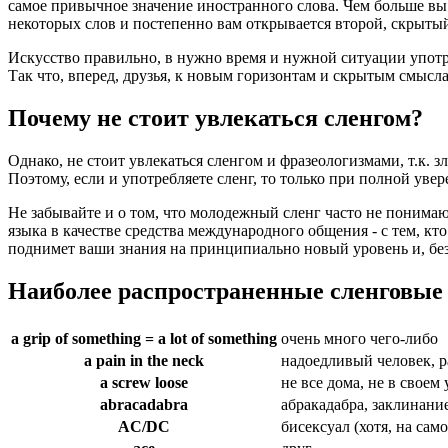
самое привычное значение иностранного слова. Чем больше вы
некоторых слов и постепенно вам открывается второй, скрыты
Искусство правильно, в нужно время и нужной ситуации употре
Так что, вперед, друзья, к новым горизонтам и скрытым смысл
Почему не стоит увлекаться сленгом?
Однако, не стоит увлекаться сленгом и фразеологизмами, т.к. 
Поэтому, если и употребляете сленг, то только при полной увер
Не забывайте и о том, что молодежный сленг часто не понимаю
языка в качестве средства международного общения - с тем, кто
поднимет ваши знания на принципиально новый уровень и, без
Наиболее распространенные сленговые
a grip of something = a lot of something
очень много чего-либо
a pain in the neck
надоедливый человек, 
a screw loose
не все дома, не в своем
abracadabra
абракадабра, заклинани
AC/DC
бисексуал (хотя, на са