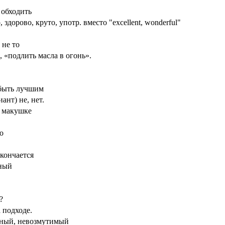
, обходить
здорово, круто, употр. вместо "excellent, wonderful"
 не то
 «подлить масла в огонь».
 быть лучшим
ант) не, нет.
а макушке
го
 кончается
ный
?
а подходе.
йный, невозмутимый