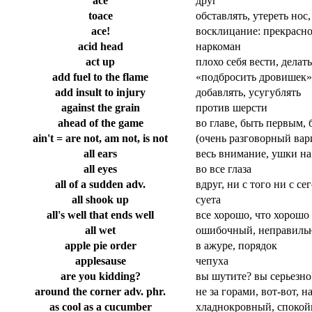
ace
друг
toace
обставлять, утереть нос
ace!
восклицание: прекрасно, 
acid head
наркоман
act up
плохо себя вести, делать
add fuel to the flame
«подбросить дровишек»,
add insult to injury
добавлять, усугублять
against the grain
против шерсти
ahead of the game
во главе, быть первым,
ain't = are not, am not, is not
(очень разговорный вари
all ears
весь внимание, ушки н
all eyes
во все глаза
all of a sudden adv.
вдруг, ни с того ни с се
all shook up
суета
all's well that ends well
все хорошо, что хорошо
all wet
ошибочный, неправиль
apple pie order
в ажуре, порядок
applesause
чепуха
are you kidding?
вы шутите? вы серьезно
around the corner adv. phr.
не за горами, вот-вот, н
as cool as a cucumber
хладнокровный, споко