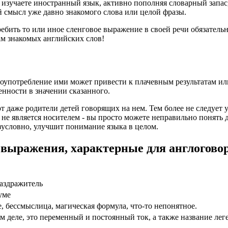
 изучаете иностранный язык, активно пополняя словарный запас
й смысл уже давно знакомого слова или целой фразы.
бить то или иное сленговое выражение в своей речи обязательн
ам знакомых английских слов!
злоупотребление ими может привести к плачевным результатам ил
енности в значении сказанного.
т даже родители детей говорящих на нем. Тем более не следует
 не является носителем - вы просто можете неправильно понять д
условно, улучшит понимание языка в целом.
 выражения, характерные для англогов
раздражитель
 уме
е, бессмыслица, магическая формула, что-то непонятное.
мом деле, это переменный и постоянный ток, а также название ле