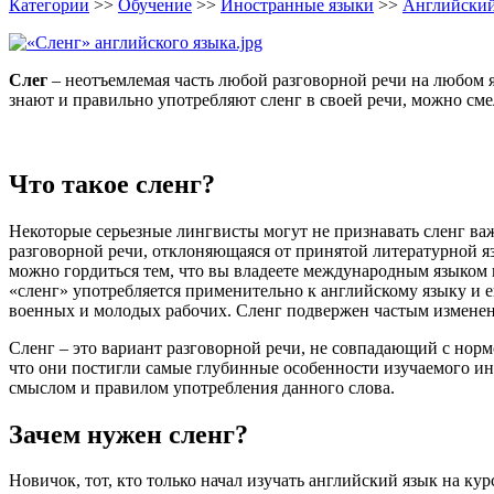
Категории
>>
Обучение
>>
Иностранные языки
>>
Английский
Слег
– неотъемлемая часть любой разговорной речи на любом я
знают и правильно употребляют сленг в своей речи, можно сме
Что такое сленг?
Некоторые серьезные лингвисты могут не признавать сленг важн
разговорной речи, отклоняющаяся от принятой литературной яз
можно гордиться тем, что вы владеете международным языком п
«сленг» употребляется применительно к английскому языку и 
военных и молодых рабочих. Сленг подвержен частым изменени
Сленг – это вариант разговорной речи, не совпадающий с нормо
что они постигли самые глубинные особенности изучаемого ин
смыслом и правилом употребления данного слова.
Зачем нужен сленг?
Новичок, тот, кто только начал изучать английский язык на ку