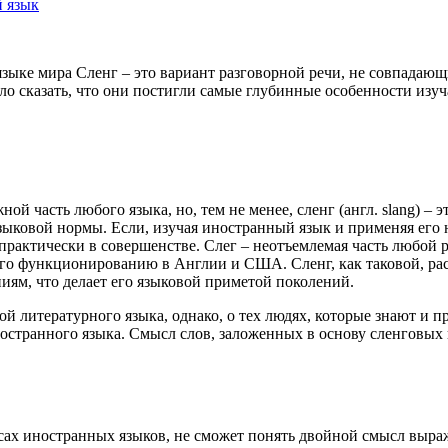
 язык
зыке мира Сленг – это вариант разговорной речи, не совпадающи
ло сказать, что они постигли самые глубинные особенности изу
ой часть любого языка, но, тем не менее, сленг (англ. slang) –
ыковой нормы. Если, изучая иностранный язык и применяя его н
рактически в совершенстве. Слег – неотъемлемая часть любой р
его функционированию в Англии и США. Сленг, как таковой, рас
ям, что делает его языковой приметой поколений.
й литературного языка, однако, о тех людях, которые знают и п
остранного языка. Смысл слов, заложенных в основу сленговых
рсах иностранных языков, не сможет понять двойной смысл выраж