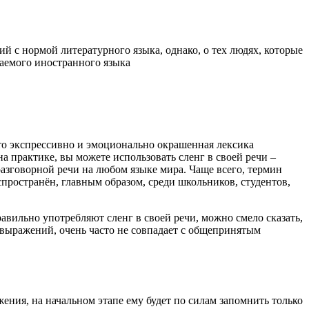
й с нормой литературного языка, однако, о тех людях, которые
чаемого иностранного языка
 это экспрессивно и эмоционально окрашенная лексика
а практике, вы можете использовать сленг в своей речи –
азговорной речи на любом языке мира. Чаще всего, термин
пространён, главным образом, среди школьников, студентов,
равильно употребляют сленг в своей речи, можно смело сказать,
 выражений, очень часто не совпадает с общепринятым
ения, на начальном этапе ему будет по силам запомнить только